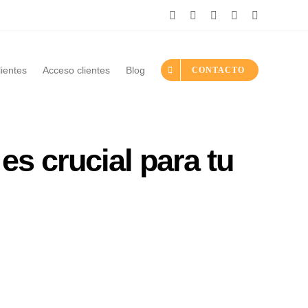
Instagram
LinkedIn
Facebook
YouTube
Tiktok
lientes
Acceso clientes
Blog
CONTACTO
s crucial para tu